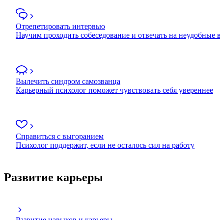
Отрепетировать интервью
Научим проходить собеседование и отвечать на неудобные
Вылечить синдром самозванца
Карьерный психолог поможет чувствовать себя увереннее
Справиться с выгоранием
Психолог поддержит, если не осталось сил на работу
Развитие карьеры
Развитие навыков и карьеры