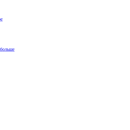
ре
 больше