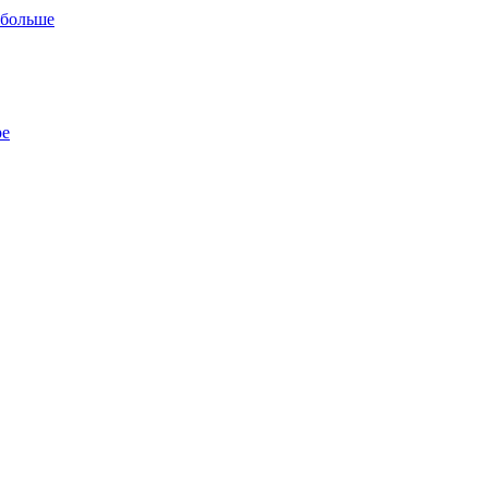
 больше
ре