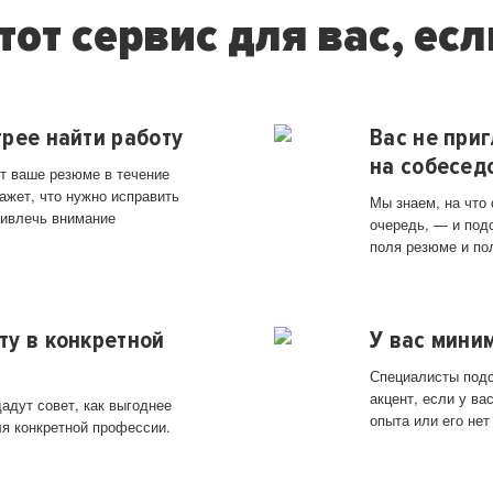
тот сервис для вас, есл
трее найти работу
Вас не при
на собесед
т ваше резюме в течение
ажет, что нужно исправить
Мы знаем, на что
ривлечь внимание
очередь, — и под
поля резюме и по
ту в конкретной
У вас мини
Специалисты подс
акцент, если у в
адут совет, как выгоднее
опыта или его нет
ля конкретной профессии.