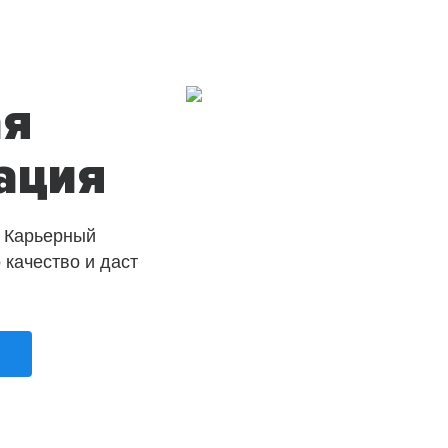
ая
ация
 Карьерный
о качество и даст