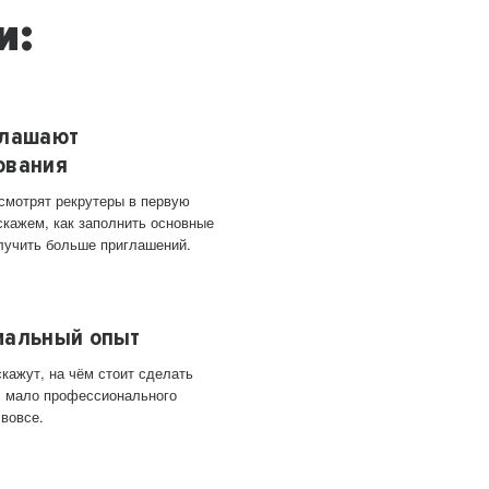
и:
глашают
ования
 смотрят рекрутеры в первую
скажем, как заполнить основные
лучить больше приглашений.
мальный опыт
кажут, на чём стоит сделать
ас мало профессионального
 вовсе.