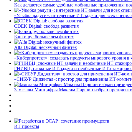
Как делаются самые удобные мобильные приложения: по
«Улыбка радуги»: интересные ИТ-задачи для всех специа
CDEK Digital: свобода развития
Банки.ру: больше чем финтех
Alfa Digital: нескучный финтех
«Киберпротект»: создавать продукты мирового уровня в
ГНИВЦ: сложные ИТ‑задачи и необычные ИТ‑стажировк
«СИБУР Диджитал»: простор для применения ИТ-компе
Замглавы Минцифры Максим Паршин избран президенто
ИТ-проекты