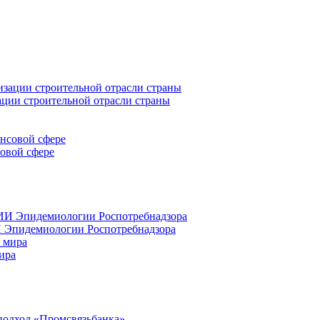
ации строительной отрасли страны
совой сфере
 Эпидемиологии Роспотребнадзора
ира