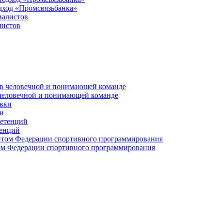
дход «Промсвязьбанка»
листов
 человечной и понимающей команде
и
тенций
м Федерации спортивного программирования