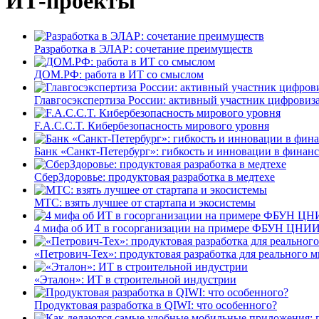
ИТ-проекты
Разработка в ЭЛАР: сочетание преимуществ
ДОМ.РФ: работа в ИТ со смыслом
Главгосэкспертиза России: активный участник цифровиз
F.A.C.C.T. Кибербезопасность мирового уровня
Банк «Санкт-Петербург»: гибкость и инновации в финан
СберЗдоровье: продуктовая разработка в медтехе
МТС: взять лучшее от стартапа и экосистемы
4 мифа об ИТ в госорганизации на примере ФБУН ЦНИИ
«Петрович-Тех»: продуктовая разработка для реального м
«Эталон»: ИТ в строительной индустрии
Продуктовая разработка в QIWI: что особенного?