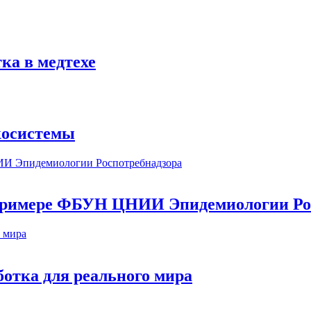
ка в медтехе
косистемы
а примере ФБУН ЦНИИ Эпидемиологии Ро
ботка для реального мира