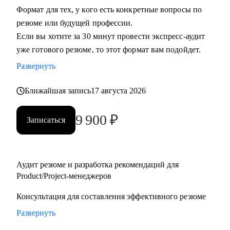
Формат для тех, у кого есть конкретные вопросы по
• Руководителям бизнеса: построение продуктовой
резюме или будущей профессии.
команды, консультация "внешнего СРО", построение
Если вы хотите за 30 минут провести экспресс-аудит
продуктовой культуры и ускорение процессов для
уже готового резюме, то этот формат вам подойдет.
достижения целей.
• Тем, кто недавно стал руководителем: как работать с
Развернуть
командой, выстраивать эффективные процессы и не
Ближайшая запись
17 августа 2026
сжигать команду, как работать со смежными командами,
заказчиками и руководителями.
9 900
₽
• Senior менеджерам, которые хотят вырасти до СРО:
Записаться
построение стратегии роста, менторство по рабочим
вопросам.
• Junior и middle project/product-менеджмента, которые хотят
Аудит резюме и разработка рекомендаций для
расти.
Product/Project-менеджеров
• Тем, кто хочет войти в IT и начать строить карьеру с нуля.
Консультация для составления эффективного резюме
Развернуть